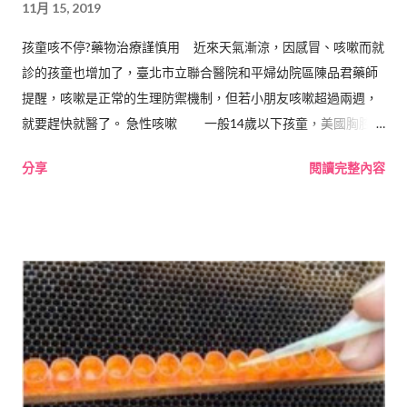
11月 15, 2019
孩童咳不停?藥物治療謹慎用 近來天氣漸涼，因感冒、咳嗽而就
診的孩童也增加了，臺北市立聯合醫院和平婦幼院區陳品君藥師
提醒，咳嗽是正常的生理防禦機制，但若小朋友咳嗽超過兩週，
就要趕快就醫了。 急性咳嗽 一般14歲以下孩童，美國胸腔科
醫學會定義，不超過4週為急性咳嗽，但也有些學者認為以2週為
分享
閱讀完整內容
限，因為大多數普通感冒（病毒性上呼吸道感染），是一種輕微
且會慢慢康復的疾病，在嬰幼兒中，感冒症狀通常在第2至3天達
到高峰，10至14天內逐漸改善，而年齡較大的兒童和青少年，症
狀會在5到7天內消退。 慢性咳嗽 兒童持續乾咳或慢性咳嗽常
見的有：氣喘（或稱哮喘）、鼻竇炎或過敏性鼻炎，少見的如：
胃食道逆流或吸入異物所造成，若咳嗽超過2-3週，一定要就醫。
非藥物治療：緩解短期症狀 ◎補充溫熱飲品 孩童咳嗽導致喉
嚨紅腫疼痛時，喝溫水或雞湯可舒緩不適， 若已超過1歲，可將
2.5至5毫升的 蜂蜜 泡溫水中喝下，緩解夜間咳嗽。（ 1歲以下幼
兒不能食用蜂蜜 ，也不要喝太多白開水）。 ◎口含止咳喉片 不