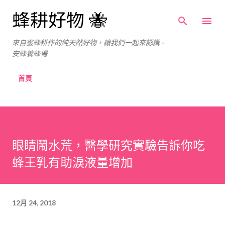
跳到主要內容
蜂耕好物 🐝
來自蜜蜂耕作的純天然好物，讓我們一起來認識 -
安蜂養蜂場
首頁
眼睛鬧水荒，醫學研究實驗告訴你吃
蜂王乳有助淚液量增加
12月 24, 2018