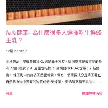
含藥物的止咳喉片（或稱喉糖）僅能使用在6歲以上、不會有吞入
異物風險的孩童。 ◎蒸氣治療 蒸汽機的濕潤空氣可鬆散鼻腔
分泌物，配合化痰藥物效果更佳，但不建議用自行加熱的蒸氣，
以免呼吸道灼傷。 藥物治療：劑量因人而異 若幼兒因咳嗽或
Hello·健康- 為什麼很多人選擇吃生鮮蜂
感冒需使用藥物，建議6歲以下的嬰幼兒，家長應避免自行給予使
王乳？
用非處方藥物（OTC藥物），應就醫治療；6-12歲兒童，亦需謹
慎使用，建議可詢問社區藥局藥師，以選擇合適之藥品，並瞭解
12月 29, 2017
正確的使用劑量，如果使用後症狀沒有改善，仍應就醫治療。
含有右美沙芬（Dextromethorphan）的止咳藥水，因為右美沙
圖片來源：安蜂養蜂場 Q. 選購蜂王乳時，哪個指標是最重要的參
芬雖副作用極罕見，但可能會造成嗜睡和頭暈...
考？如何挑選？ A: 最重要指標: 1. 癸烯酸(10HDA)含量；2. 新鮮
度。 蜂王乳中有許多天然營養素，但有一個重要成分是蜂王乳在
自然界食物中獨有的物質成分-癸烯酸。 癸烯酸又稱王乳酸或王漿
酸，它能幫助膠原蛋白生成，甚至發現能抑制黑色素形成，是 美
分享
閱讀完整內容
顏和美肌的天然成分 。臨床上癸烯酸具醫療效果:如抑制腫瘤細胞
的研究 (註1) 、運用於類風濕性關節治療 (註2) 、 促進神經幹細胞