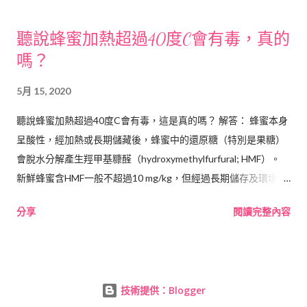
的作用 (註3) ，也就是 幫助再生新的神經細胞的能力 。 好的蜂王
乳選擇 也應該包含 新鮮度 的考量(生鮮蜂王乳含各種豐富的天然
聽說蜂蜜加熱超過40度C會有毒，真的
胺基酸)、 R物質 (蜂王乳中目前約有3%還未可知成分統稱)，以及
嗎？
各種對人體有益的游離脂肪酸， 乙醯膽鹼 (為人類大腦最重要的
傳導物質)，它與睡眠和記憶思考能力相關。 我們能夠在生鮮蜂王
5月 15, 2020
乳中，補充到這些珍貴的營養物質。雖然人工調劑的蜂王乳，相
對於生鮮蜂王乳較容易存放，口感較好；但如果是以蜂王乳的 重
聽說蜂蜜加熱超過40度C會有毒，這是真的嗎？ 解答： 蜂蜜本身
要特殊成分 及 完整性考量 ，食用 天然生鮮的蜂王乳 還是我們的
呈酸性，經加熱或長期儲藏後，蜂蜜中的還原糖（特別是果糖）
優先選項 。 醫學資料參考來源: 註1. STUDIES ON THE IN
會脫水分解產生羥甲基糠醛（hydroxymethylfurfural; HMF）。
VITRO ANTITUMOR ACTIVITY OF FATTY ACIDS: IV. THE
新鮮蜂蜜含HMF一般不超過10 mg/kg，但經過長期儲存及環境溫
ESTERS OF ACIDS CLOSELY RELATED TO 10-HYDROXY- 2-
度過高時，HMF值會增加 ，使得蜂蜜的色澤變深，而且呈現苦味
分享
閱讀完整內容
DECENOIC ACID FROM ROYAL JELLY AGAINST
失去商品價值 。因此， HMF的含量可反應蜂蜜的新鮮度 、加工
TRANSPLANTABLE MOUSE LEUKEMIA Canadian Journal of
處理是否失當或摻入人工轉化糖的質量指標之一。 目前尚未有臨
Biochemistry and Physiology, 1961, 39(11): 1765-1770 ​註2. 10-
床試驗證據證實HMF對人體具有毒性 ，對於「蜂蜜加熱超過40度
Hydroxy-2-decenoic acid from Royal jelly: A potential medicine
C會有毒」，沒有確切的科學論述基礎之下，應該抱持小心謹慎
for RAJournal of Ethnopharmacology Volume 128, Issue 2, 24
技術提供：Blogger
的態度，不要隨便輕易相信。 食藥署提醒，民眾應該 保持均衡飲